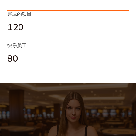
完成的项目
120
快乐员工
80