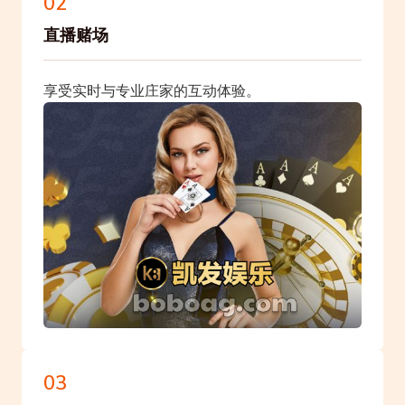
02
直播赌场
享受实时与专业庄家的互动体验。
03