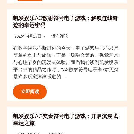
凯发娱乐AG散射符号电子游戏：解锁连线奇
迹的幸运密码
2026年4月15日
没有评论
在数字娱乐不断进化的今天，电子游戏早已不只是
简单的点击与旋转，而是一场融合策略、视觉艺术
与心理节奏的沉浸式体验。而当我们谈到凯发娱乐
平台中的精品之作时，“AG散射符号电子游戏”无疑
是许多玩家津津乐道的…
立即阅读
凯发娱乐AG奖金符号电子游戏：开启沉浸式
幸运之旅