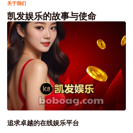
关于我们
凯发娱乐的故事与使命
追求卓越的在线娱乐平台