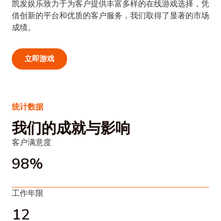
凯发娱乐致力于为客户提供丰富多样的在线游戏选择，凭
借创新的平台和优质的客户服务，我们取得了显著的市场
成绩。
立即游戏
统计数据
我们的成就与影响
客户满意度
98%
工作年限
12