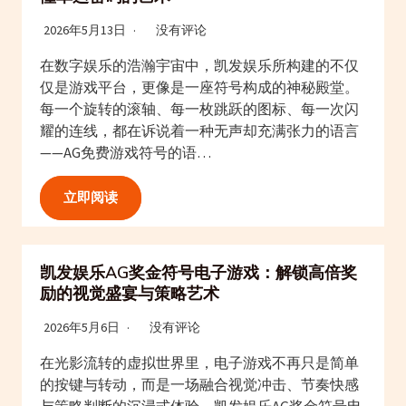
2026年5月13日
没有评论
在数字娱乐的浩瀚宇宙中，凯发娱乐所构建的不仅
仅是游戏平台，更像是一座符号构成的神秘殿堂。
每一个旋转的滚轴、每一枚跳跃的图标、每一次闪
耀的连线，都在诉说着一种无声却充满张力的语言
——AG免费游戏符号的语…
立即阅读
凯发娱乐AG奖金符号电子游戏：解锁高倍奖
励的视觉盛宴与策略艺术
2026年5月6日
没有评论
在光影流转的虚拟世界里，电子游戏不再只是简单
的按键与转动，而是一场融合视觉冲击、节奏快感