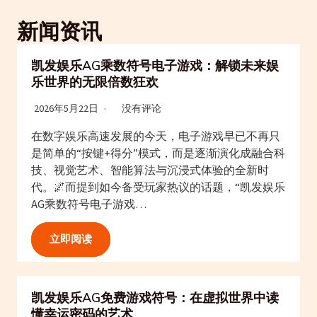
新闻资讯
凯发娱乐AG乘数符号电子游戏：解锁未来娱
乐世界的无限倍数狂欢
2026年5月22日
没有评论
在数字娱乐高速发展的今天，电子游戏早已不再只
是简单的“按键+得分”模式，而是逐渐演化成融合科
技、视觉艺术、智能算法与沉浸式体验的全新时
代。🌌而提到如今备受玩家热议的话题，“凯发娱乐
AG乘数符号电子游戏…
立即阅读
凯发娱乐AG免费游戏符号：在虚拟世界中读
懂幸运密码的艺术