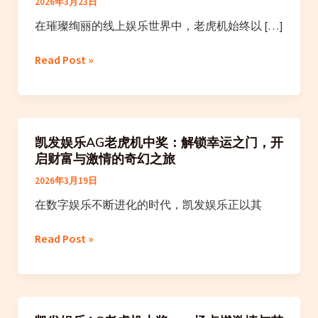
2026年3月23日
乐
在璀璨绚丽的线上娱乐世界中，老虎机始终以 […]
AG
老
Read Post »
虎
机
符
号
全
凯发娱乐AG老虎机中奖：解锁幸运之门，开
凯
解
启财富与激情的奇幻之旅
发
析：
娱
2026年3月19日
解
乐
锁
在数字娱乐不断进化的时代，凯发娱乐正以其
AG
视
老
觉
Read Post »
虎
密
机
码，
中
点
奖：
燃
解