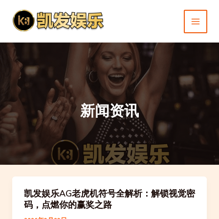
跳
MAIN
至
MEN
内
容
新闻资讯
凯发娱乐AG老虎机符号全解析：解锁视觉密
凯
码，点燃你的赢奖之路
发
娱