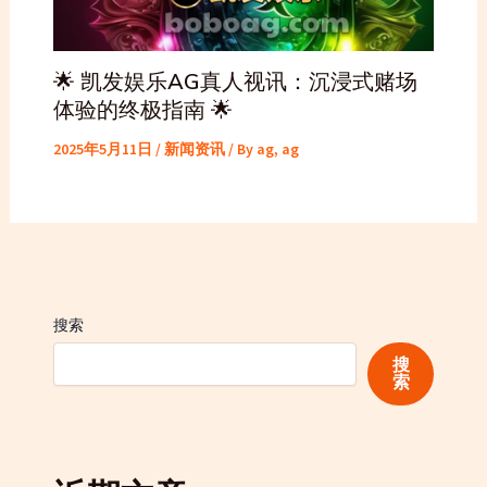
🌟 凯发娱乐AG真人视讯：沉浸式赌场
体验的终极指南 🌟
2025年5月11日
/
新闻资讯
/ By
ag, ag
搜索
搜
索