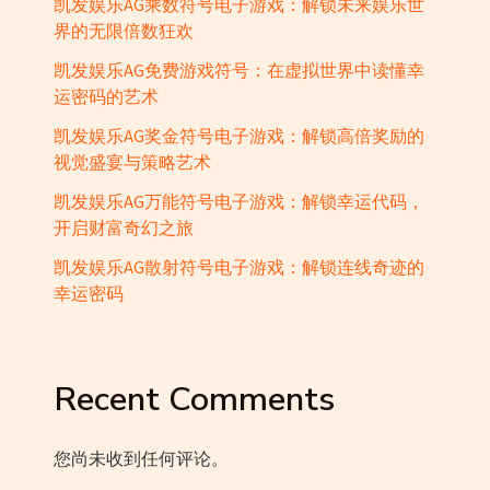
凯发娱乐AG乘数符号电子游戏：解锁未来娱乐世
界的无限倍数狂欢
凯发娱乐AG免费游戏符号：在虚拟世界中读懂幸
运密码的艺术
凯发娱乐AG奖金符号电子游戏：解锁高倍奖励的
视觉盛宴与策略艺术
凯发娱乐AG万能符号电子游戏：解锁幸运代码，
开启财富奇幻之旅
凯发娱乐AG散射符号电子游戏：解锁连线奇迹的
幸运密码
Recent Comments
您尚未收到任何评论。