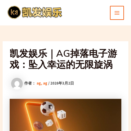
跳
MAIN
至
MEN
内
容
凯发娱乐｜AG掉落电子游
戏：坠入幸运的无限旋涡
作者：
ag, ag
/
2026年3月2日