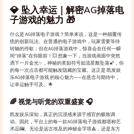
💎 坠入幸运｜解密AG掉落电
子游戏的魅力 🎁
什么是 AG掉落电子游戏？简单来说，这是一种颠覆传
统的创新玩法。在普通的电子游戏中，玩家需要等待
转轴的停歇；但在AG掉落游戏中，惊喜会在任何一瞬
间“掉落”在你眼前！💥 想象一下，当游戏画面中突然
洒下一片金光✨，神秘的奖励符号如流星般坠落🌠，你
的每一次点击都可能触发隐藏的宝藏。这正是 凯发娱
乐AG掉落电子游戏 的核心魅力——在悬念与期待中，
让幸运触手可及。🌟
🌈 视觉与听觉的双重盛宴 🎧
凯发娱乐深知，真正的沉浸感来源于感官的极致调
动。因此，平台上的每一款AG掉落电子游戏都堪称艺
术品🖼️。无论是远古埃及的神秘金字塔🔺，还是东方