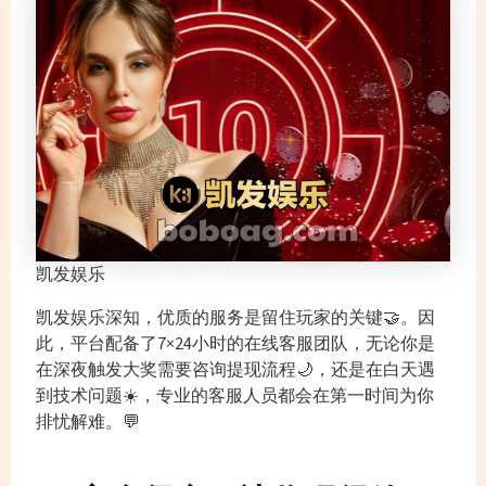
凯发娱乐
凯发娱乐深知，优质的服务是留住玩家的关键🤝。因
此，平台配备了7×24小时的在线客服团队，无论你是
在深夜触发大奖需要咨询提现流程🌙，还是在白天遇
到技术问题☀️，专业的客服人员都会在第一时间为你
排忧解难。💬