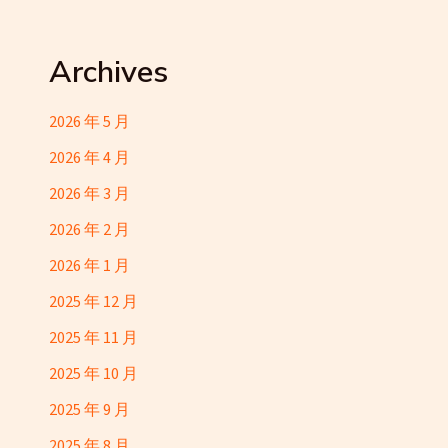
Archives
2026 年 5 月
2026 年 4 月
2026 年 3 月
2026 年 2 月
2026 年 1 月
2025 年 12 月
2025 年 11 月
2025 年 10 月
2025 年 9 月
2025 年 8 月