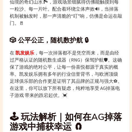
仙境的奇幻山水🏞️，游戏场景细腻得仿佛能触摸到每
一粒沙、每一片叶。配合着环绕立体声效🔊，当掉落
机制被触发时，那一声清脆的“叮”响，仿佛是命运在敲
门。🚪
🎲 公平公正，随机数护航 🔒
在
凯发娱乐
，每一次掉落都不是凭空而来，而是由经
过严格认证的随机数生成器（RNG）保驾护航🛡️。这确
保了游戏的绝对公平，让每一份喜悦都源于真实的概
率。凯发娱乐拥有多年的行业信誉背书，与欧洲顶级
足球俱乐部的合作更是证明了其品牌的正规与强大⚽。
在这里，你可以放下所有疑虑，纯粹地享受 AG掉落电
子游戏 带来的跌宕起伏。💓
🕹️ 玩法解析｜如何在AG掉落
游戏中捕获幸运 🧲