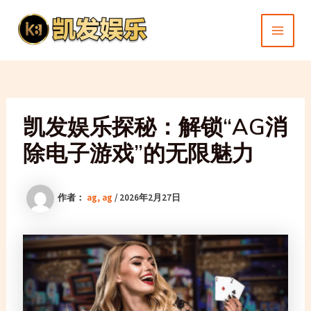
跳
MAIN
至
MEN
内
容
凯发娱乐探秘：解锁“AG消
除电子游戏”的无限魅力
作者：
ag, ag
/
2026年2月27日