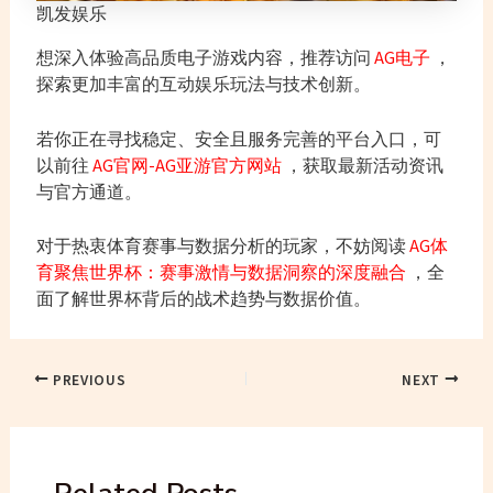
凯发娱乐
想深入体验高品质电子游戏内容，推荐访问
AG电子
，
探索更加丰富的互动娱乐玩法与技术创新。
若你正在寻找稳定、安全且服务完善的平台入口，可
以前往
AG官网-AG亚游官方网站
，获取最新活动资讯
与官方通道。
对于热衷体育赛事与数据分析的玩家，不妨阅读
AG体
育聚焦世界杯：赛事激情与数据洞察的深度融合
，全
面了解世界杯背后的战术趋势与数据价值。
PREVIOUS
NEXT