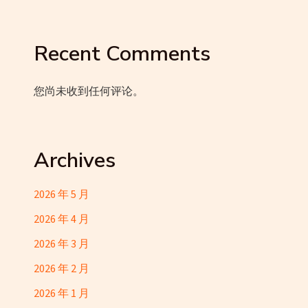
Recent Comments
您尚未收到任何评论。
Archives
2026 年 5 月
2026 年 4 月
2026 年 3 月
2026 年 2 月
2026 年 1 月