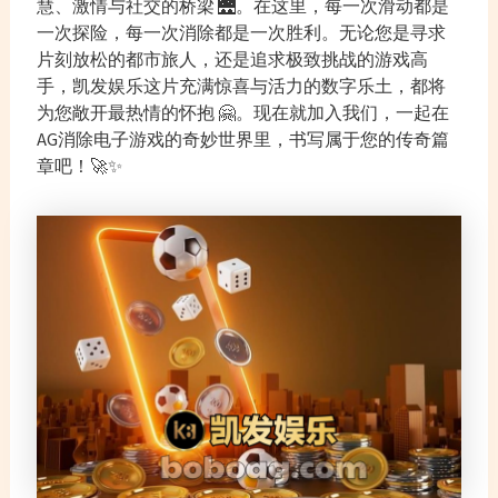
慧、激情与社交的桥梁 🌉。在这里，每一次滑动都是
一次探险，每一次消除都是一次胜利。无论您是寻求
片刻放松的都市旅人，还是追求极致挑战的游戏高
手，凯发娱乐这片充满惊喜与活力的数字乐土，都将
为您敞开最热情的怀抱 🤗。现在就加入我们，一起在
AG消除电子游戏的奇妙世界里，书写属于您的传奇篇
章吧！🚀✨