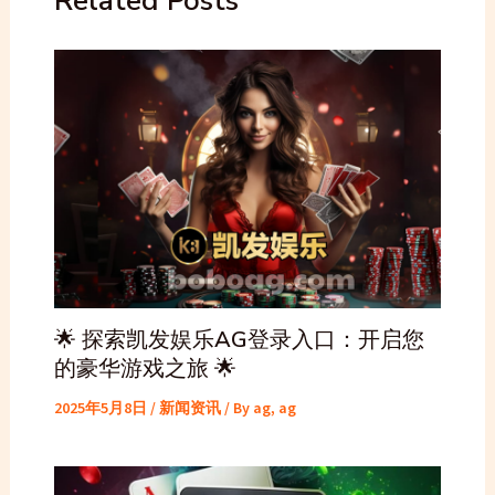
Related Posts
🌟 探索凯发娱乐AG登录入口：开启您
的豪华游戏之旅 🌟
2025年5月8日
/
新闻资讯
/ By
ag, ag