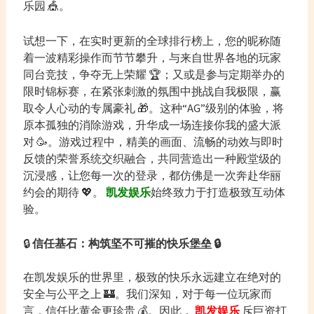
乐园 🎪。
试想一下，在实时更新的全球排行榜上，您的昵称随
着一波精彩操作而节节攀升，与来自世界各地的玩家
同台竞技，争夺无上荣耀 🏆；又或是参与定期举办的
限时锦标赛，在紧张刺激的氛围中挑战自我极限，赢
取令人心动的专属豪礼 🎁。这种“AG”级别的体验，将
原本孤独的消除游戏，升华成一场连接你我的盛大派
对 🥳。游戏过程中，精美的画面、流畅的动效与即时
反馈的荣誉系统交织融合，共同营造出一种殿堂级的
沉浸感，让您每一次的登录，都仿佛是一次奔赴华丽
约会的期待 💖。
凯发娱乐
始终致力于打造极致互动体
验。
🔒
信任基石：构筑坚不可摧的快乐堡垒 🔒
在凯发娱乐的世界里，极致的快乐永远建立在绝对的
安全与公平之上 🏰。我们深知，对于每一位玩家而
言，信任比黄金更珍贵 💰。因此，
凯发娱乐
斥巨资打