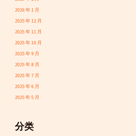
2026 年 1 月
2025 年 12 月
2025 年 11 月
2025 年 10 月
2025 年 9 月
2025 年 8 月
2025 年 7 月
2025 年 6 月
2025 年 5 月
分类