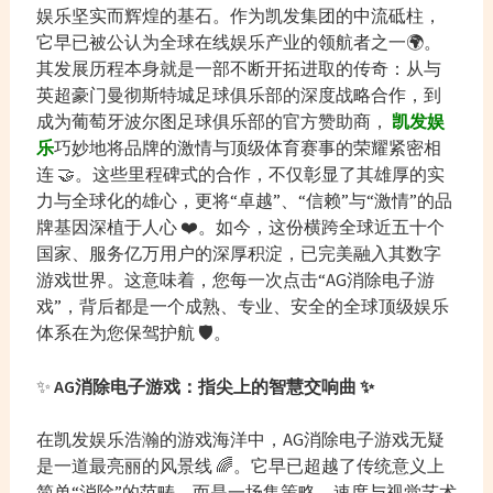
娱乐坚实而辉煌的基石。作为凯发集团的中流砥柱，
它早已被公认为全球在线娱乐产业的领航者之一🌍。
其发展历程本身就是一部不断开拓进取的传奇：从与
英超豪门曼彻斯特城足球俱乐部的深度战略合作，到
成为葡萄牙波尔图足球俱乐部的官方赞助商，
凯发娱
乐
巧妙地将品牌的激情与顶级体育赛事的荣耀紧密相
连 🤝。这些里程碑式的合作，不仅彰显了其雄厚的实
力与全球化的雄心，更将“卓越”、“信赖”与“激情”的品
牌基因深植于人心 ❤️。如今，这份横跨全球近五十个
国家、服务亿万用户的深厚积淀，已完美融入其数字
游戏世界。这意味着，您每一次点击“AG消除电子游
戏”，背后都是一个成熟、专业、安全的全球顶级娱乐
体系在为您保驾护航 🛡️。
✨
AG消除电子游戏：指尖上的智慧交响曲 ✨
在凯发娱乐浩瀚的游戏海洋中，AG消除电子游戏无疑
是一道最亮丽的风景线 🌈。它早已超越了传统意义上