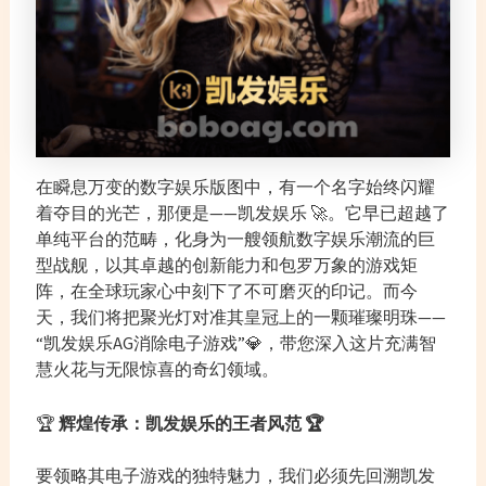
在瞬息万变的数字娱乐版图中，有一个名字始终闪耀
着夺目的光芒，那便是——凯发娱乐 🚀。它早已超越了
单纯平台的范畴，化身为一艘领航数字娱乐潮流的巨
型战舰，以其卓越的创新能力和包罗万象的游戏矩
阵，在全球玩家心中刻下了不可磨灭的印记。而今
天，我们将把聚光灯对准其皇冠上的一颗璀璨明珠——
“凯发娱乐AG消除电子游戏”💎，带您深入这片充满智
慧火花与无限惊喜的奇幻领域。
🏆
辉煌传承：凯发娱乐的王者风范 🏆
要领略其电子游戏的独特魅力，我们必须先回溯凯发