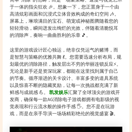
简单“消除”的范畴，而是一场集策略、速度与视觉艺术
于一体的指尖狂欢 🎉。想象一下，您正置身于一个由
高清炫彩画面和沉浸式立体音效构成的奇幻空间 🎶。
屏幕上，琳琅满目的宝石、萌宠或神秘图腾随着您的
轻轻滑动，瞬间迸发出绚烂的光效，伴随着清脆悦耳
的消除声，奏响一曲曲胜利的乐章 🎵。
这里的游戏设计匠心独运，绝非仅凭运气的赌博，而
是智慧与策略的优雅共舞 💃。您需要迅速分析布局，规
划最优的消除路径，触发层出不穷的华丽连锁反应⚡。
无论是新手还是资深玩家，都能在这里找到属于自己
的节奏。循序渐进的关卡设计、丰富多变的道具系统
以及惊喜不断的隐藏奖励，让每一次挑战都充满了新
鲜感与成就感 💪。
凯发娱乐
汇聚了全球顶尖的游戏开
发商，确保每一款AG消除电子游戏都拥有电影级的视
觉表现和行云流水般的操作手感 🖐️。您不是在玩游
戏，而是在亲手导演一场场精彩绝伦的视觉盛宴 🎬。