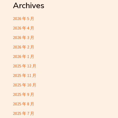
Archives
2026 年 5 月
2026 年 4 月
2026 年 3 月
2026 年 2 月
2026 年 1 月
2025 年 12 月
2025 年 11 月
2025 年 10 月
2025 年 9 月
2025 年 8 月
2025 年 7 月