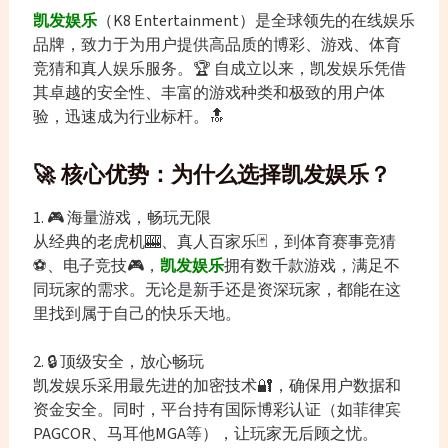
凯发娱乐
（K8 Entertainment）是全球领先的在线娱乐
品牌，致力于为用户提供高品质的博彩、游戏、体育
竞猜和真人娱乐服务。🏆 自成立以来，凯发娱乐凭借
其卓越的安全性、丰富的游戏种类和极致的用户体
验，迅速成为行业标杆。🔝
🚀 核心优势：为什么选择凯发娱乐？
1. 🎮 海量游戏，畅玩无限
从经典的老虎机🎰、真人百家乐🃏，到体育赛事竞猜
⚽、电子竞技🎮，
凯发娱乐
拥有数千款游戏，满足不
同玩家的需求。无论是新手还是资深玩家，都能在这
里找到属于自己的快乐天地。
2. 🔒 顶级安全，放心畅玩
凯发娱乐采用最先进的加密技术🔐，确保用户数据和
资金安全。同时，平台持有国际博彩认证（如菲律宾
PAGCOR、马耳他MGA等），让玩家无后顾之忧。