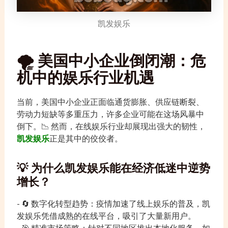
凯发娱乐
🌪️ 美国中小企业倒闭潮：危
机中的娱乐行业机遇
当前，美国中小企业正面临通货膨胀、供应链断裂、
劳动力短缺等多重压力，许多企业可能在这场风暴中
倒下。📉 然而，在线娱乐行业却展现出强大的韧性，
凯发娱乐
正是其中的佼佼者。
💡 为什么凯发娱乐能在经济低迷中逆势
增长？
- 🔄 数字化转型趋势：疫情加速了线上娱乐的普及，凯
发娱乐凭借成熟的在线平台，吸引了大量新用户。