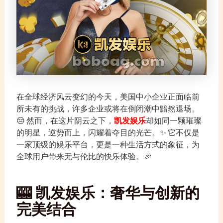
在全球经济风云变幻的今天，美国中小企业正面临前
所未有的挑战，许多企业或将在倒闭潮中黯然退场。
😔 然而，在这片阴云之下，
凯发娱乐
却如同一颗璀璨
的明星，逆势而上，闪耀着夺目的光芒。✨ 它不仅是
一家顶级的娱乐平台，更是一种生活方式的象征，为
全球用户带来无与伦比的快乐体验。🎉
🎰
凯发娱乐：奢华与创新的
完美结合