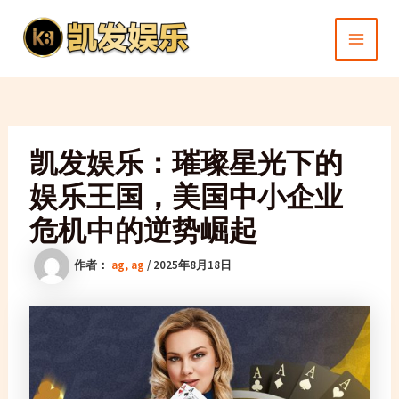
跳
MAIN
至
MEN
内
容
凯发娱乐：璀璨星光下的
娱乐王国，美国中小企业
危机中的逆势崛起
作者：
ag, ag
/
2025年8月18日