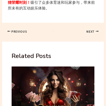
猜荣耀时刻！
吸引了众多体育迷和玩家参与，带来前
所未有的互动娱乐体验。
PREVIOUS
NEXT
Related Posts