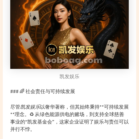
凯发娱乐
### 🌈 社会责任与可持续发展
尽管
凯发娱乐
以奢华著称，但其始终秉持**可持续发展
**理念。♻️ 从绿色能源供电的赌场，到支持全球慈善
事业的“凯发基金会”，这家企业证明了娱乐与责任可以
并行不悖。