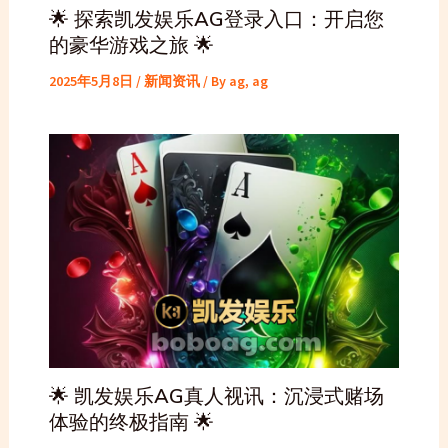
🌟 探索凯发娱乐AG登录入口：开启您
的豪华游戏之旅 🌟
2025年5月8日
/
新闻资讯
/ By
ag, ag
🌟 凯发娱乐AG真人视讯：沉浸式赌场
体验的终极指南 🌟