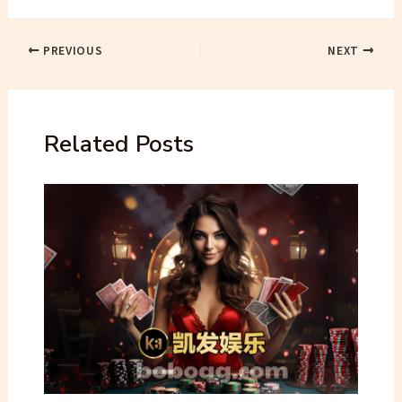
PREVIOUS
NEXT
Related Posts