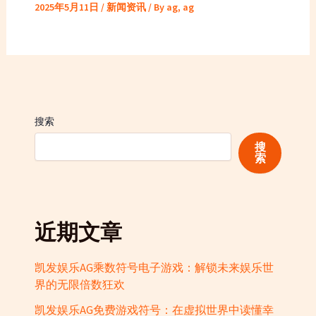
2025年5月11日
/
新闻资讯
/ By
ag, ag
搜索
搜
索
近期文章
凯发娱乐AG乘数符号电子游戏：解锁未来娱乐世
界的无限倍数狂欢
凯发娱乐AG免费游戏符号：在虚拟世界中读懂幸