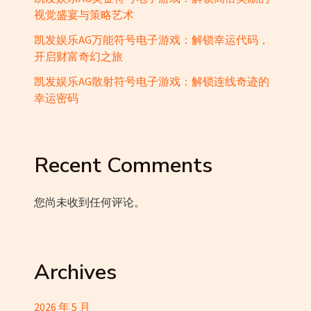
视觉盛宴与策略艺术
凯发娱乐AG万能符号电子游戏：解锁幸运代码，
开启财富奇幻之旅
凯发娱乐AG散射符号电子游戏：解锁连线奇迹的
幸运密码
Recent Comments
您尚未收到任何评论。
Archives
2026 年 5 月